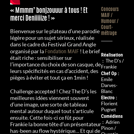
« Mmmm’ bonjzouuur à tous ! Et
Concours
MAIF /
merci Deniiiiize ! »
Humour /
Court-
Bienvenue sur le plateau d’une parodie
métrage
légère pour un sujet sérieux, réalisée
dans le cadre du Festival Grand Angle
Fondation MAIF
organisé par la
! Le brief
Réalisation
était riche : sensibiliser sur
The D's /
l’importance du choix de son casque, de
Frankie
leurs spécificités en cas d’accident, des
Chef Op
pièges à éviter et tout ça en 1min !
Emile
Darves-
Challenge accepted ! Chez The D’s les
Blanc
Electro
meilleures idées viennent souvent
Florient
d’une image, une sorte de tableau
Pugnet
mental autour duquel tout s’articule
Comédiens
ensuite. Cette fois-ci ce fût pour
Adrien
Frankie la bonne tête d’un présentateur
Pinon /
has-been au flow hystérique… Et qui de
Quentin